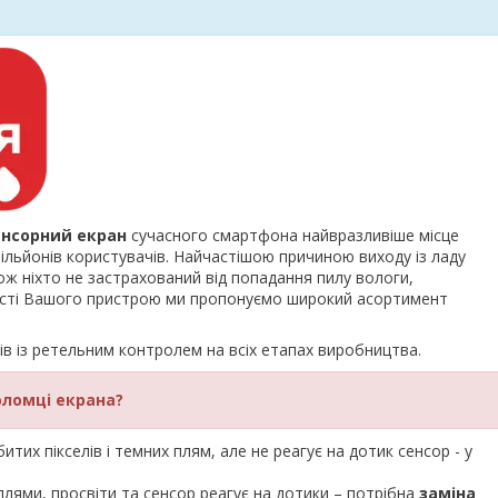
енсорний екран
сучасного смартфона найвразливіше місце
льйонів користувачів. Найчастішою причиною виходу із ладу
ож ніхто не застрахований від попадання пилу вологи,
ності Вашого пристрою ми пропонуємо широкий асортимент
ів із ретельним контролем на всіх етапах виробництва.
оломці екрана?
тих пікселів і темних плям, але не реагує на дотик сенсор - у
плями, просвіти та сенсор реагує на дотики – потрібна
заміна