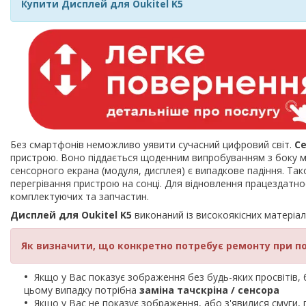
Купити Дисплей для Oukitel K5
Без смартфонів неможливо уявити сучасний цифровий світ.
С
пристрою. Воно піддається щоденним випробуванням з боку мі
сенсорного екрана (модуля, дисплея) є випадкове падіння. Так
перегрівання пристрою на сонці. Для відновлення працездат
комплектуючих та запчастин.
Дисплей для Oukitel K5
виконаний із високоякісних матеріал
Як визначити, що конкретно потребує ремонту при п
Якщо у Вас показує зображення без будь-яких просвітів, би
цьому випадку потрібна
заміна тачскріна / сенсора
Якщо у Вас не показує зображення, або з'явилися смуги, 