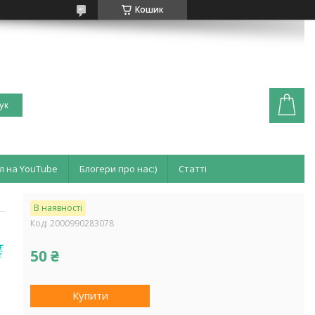
Кошик
ук
л на YouTube
Блогери про нас:)
Статті
В наявності
Код:
2000990283078
50 ₴
Купити