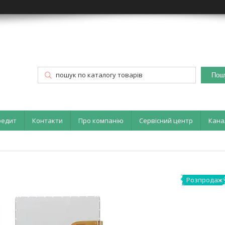
Пош
редит
Контакти
Про компанію
Сервісний центр
Кана
Розпродаж