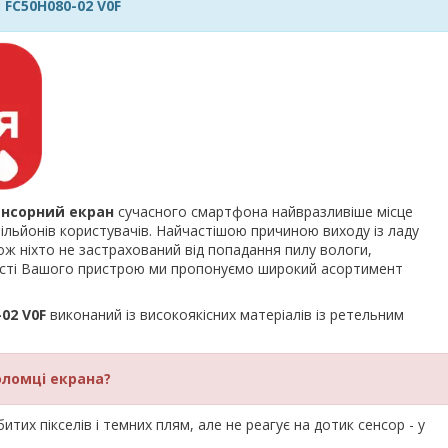
: FC50H080-02 V0F
енсорний екран
сучасного смартфона найвразливіше місце
льйонів користувачів. Найчастішою причиною виходу із ладу
ож ніхто не застрахований від попадання пилу вологи,
ності Вашого пристрою ми пропонуємо широкий асортимент
-02 V0F
виконаний із високоякісних матеріалів із ретельним
оломці екрана?
тих пікселів і темних плям, але не реагує на дотик сенсор - у