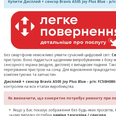
Купити Дисплей + сенсор Bravis A505 Joy Plus Blue - p/n
Без смартфонів неможливо уявити сучасний цифровий світ.
С
пристрою. Воно піддається щоденним випробуванням з боку мі
сенсорного екрана (модуля, дисплея) є випадкове падіння. Так
перегрівання пристрою на сонці. Для відновлення працездат
комплектуючих та запчастин.
Дисплей + сенсор Bravis A505 Joy Plus Blue - p/n: FC50H080
контролем на всіх етапах виробництва.
Як визначити, що конкретно потребує ремонту при п
Якщо у Вас показує зображення без будь-яких просвітів, би
цьому випадку потрібна
заміна тачскріна / сенсора