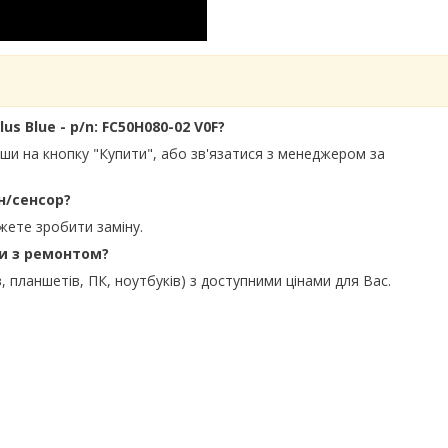
us Blue - p/n: FC50H080-02 V0F?
вши на кнопку "Купити", або зв'язатися з менеджером за
н/сенсор?
жете зробити заміну.
ти з ремонтом?
, планшетів, ПК, ноутбуків) з доступними цінами для Вас.