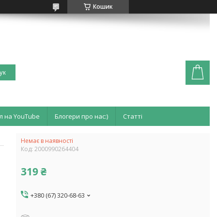
Кошик
ук
л на YouTube
Блогери про нас:)
Статті
Немає в наявності
Код:
2000990264404
319 ₴
+380 (67) 320-68-63