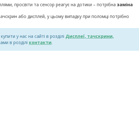
плями, просвіти та сенсор реагує на дотики – потрібна
заміна
ачскрин або дисплей, у цьому випадку при поломці потрібно
упити у нас на сайті в розділі
Дисплеї, тачскрини,
ами в розділі
контакти
.