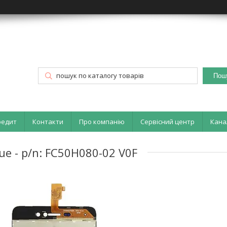
Пош
редит
Контакти
Про компанію
Сервісний центр
Кана
lue - p/n: FC50H080-02 V0F