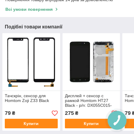
Всі умови повернення
Подібні товари компанії
Тачскрін, сенсор для
Дисплей + сенсор с
Тачс
Homtom Zoji Z33 Black
рамкой Homtom HT27
Homt
Black - p/n: DX055C015-
25Z14-A
79
275
79
₴
₴
Купити
Купити