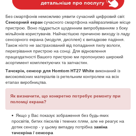
Без смартфонів неможливо уявити сучасний цифровий світ.
Сенсорний екран
сучасного смартфона найвразливіше місце
пристрою. Воно піддається щоденним випробуванням з боку
мільйонів користувачів. Найчастішою причиною виходу із ладу
сенсорного екрана (модуля, дисплея) є випадкове падіння.
Також ніхто не застрахований від попадання пилу вологи,
перегрівання пристрою на сонці. Для відновлення
працездатності Вашого пристрою ми пропонуємо широкий
асортимент комплектуючих та запчастин.
Тачскрін, сенсор для Homtom HT27 White
виконаний із
високоякісних матеріалів із ретельним контролем на всіх
етапах виробництва.
Як визначити, що конкретно потребує ремонту при
поломці екрана?
Якщо у Вас показує зображення без будь-яких
просвітів, битих пікселів і темних плям, але не реагує на
дотик сенсор - у цьому випадку потрібна
заміна
тачскріна / сенсора